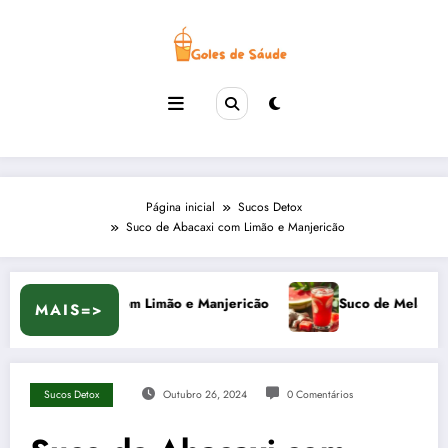
Pular
para
o
conteúdo
Página inicial
Sucos Detox
Suco de Abacaxi com Limão e Manjericão
e Abacaxi com Limão e Manjericão
Suco de Melancia com G
MAIS=>
Sucos Detox
Outubro 26, 2024
0 Comentários