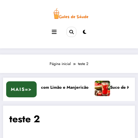
Página inicial
teste 2
uco de Abacaxi com Limão e Manjericão
Suco de Melancia 
MAIS=>
teste 2